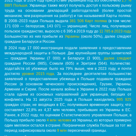
2022 года. В 2024 году присутствие украинцев под ВЗ обеспечило
2,7 %
ВВП Польши
. Украинцы также могут получать доступ к польскому рынку
труда на основании деклараций работодателей (более простой
механизм, чем разрешения на работу) и так называемой Карты поляка.
В 2008–2023 годах Польша выдала
381 506 Карт поляка
(в том числе:
171 039 — белорусам, 143 071 — украинцам). Число лиц, получивших
польское гражданство, выросло с 6 395 в 2019 году до
11 785 в 2023 году
.
Большинство из них прибыли из
Украины
(около 50%), далее следуют
граждане Беларуси и России.
В 2024 году 17 000 иностранцев подали заявления о предоставлении
международной защиты в Польше. Две крупнейшие группы заявителей
— граждане Украины (7 000) и Беларуси (3 900),
далее следуют
граждане России (985), Сомали (605) и Эритреи (564). Количество
ходатайств об убежище было на 79% выше, чем в 2023 году, и почти
достигло
уровня 2015 года
. За последнее десятилетие большинство
заявлений о предоставлении убежища в Польше подавали граждане
России (в основном чеченского происхождения), Грузии, Украины,
Армении и Сирии. После начала войны в Украине в 2022 году Польша
стала одним из основных направлений для украинцев, бегущих от
конфликта. На 31 августа 2025 года в Польше находились
995 925
граждан стран, не входящих в ЕС, получивших временную защиту, что
составляет 22,8% из 4,37 млн человек, прибывших из Украины в ЕС.
Ранее, в 2022 году, по оценкам Статистического управления Польши, в
Польшу прибыло около
4 млн человек
из Украины, из которых примерно
один миллион остался в стране. Пограничная служба Польши за тот же
период зафиксировала около
9 млн
пересечений границы.