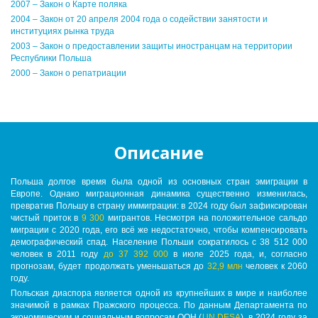
2007 – Закон о Карте поляка
2004 – Закон от 20 апреля 2004 года о содействии занятости и
институциях рынка труда
2003 – Закон о предоставлении защиты иностранцам на территории
Республики Польша
2000 – Закон о репатриации
Описание
Польша долгое время была одной из основных стран эмиграции в
Европе. Однако миграционная динамика существенно изменилась,
превратив Польшу в страну иммиграции: в 2024 году был зафиксирован
чистый приток в
9 300
мигрантов. Несмотря на положительное сальдо
миграции с 2020 года, его всё же недостаточно, чтобы компенсировать
демографический спад. Население Польши сократилось с 38 512 000
человек в 2011 году
до 37 392 000
в июле 2025 года, и, согласно
прогнозам, будет продолжать уменьшаться до
32,9 млн
человек к 2060
году.
Польская диаспора является одной из крупнейших в мире и наиболее
значимой в рамках Пражского процесса. По данным Департамента по
экономическим и социальным вопросам ООН (
UN DESA
), в 2024 году за