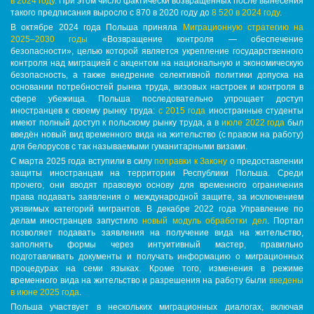
в 2024 году
. При этом число фактически возвращённых после вынесения
такого предписания выросло с 870 в 2020 году до
8 520 в 2024 году
.
В октябре 2024 года Польша приняла
Миграционную стратегию на
2025–2030 годы
«Возвращение контроля — обеспечение
безопасности», целью которой является укрепление государственного
контроля над миграцией с акцентом на национальную и экономическую
безопасность, а также внедрение селективной политики допуска на
основании потребностей рынка труда, визовых настроек и контроля в
сфере убежища. Польша последовательно упрощает доступ
иностранцев к своему рынку труда:
с 2015 года
иностранные студенты
имеют полный доступ к польскому рынку труда, а в
июле 2022 года
был
введён новый вид временного вида на жительство (с правом на работу)
для белорусов с так называемыми гуманитарными визами.
С марта 2025 года вступили в силу
поправки к Закону
о предоставлении
защиты иностранцам на территории Республики Польша. Среди
прочего, они вводят правовую основу для временного ограничения
права подавать заявления о международной защите, за исключением
уязвимых категорий мигрантов. В декабре 2022 года Управление по
делам иностранцев запустило
новый модуль обработки дел
. Портал
позволяет подавать заявления на получение вида на жительство,
заполнять формы через интуитивный мастер, правильно
подготавливать документы и получать информацию о миграционных
процедурах на семи языках. Кроме того, изменения в режиме
временного вида на жительство и разрешения на работу были
введены
в июне 2025 года
.
Польша участвует в нескольких миграционных диалогах, включая