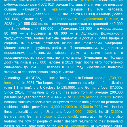
рубежом проживали 4 572 613 граждан Польши. Значительные польские
общины находятся в
Германии
(свыше 1,8 млн человек),
Великобритании (более 900 000), США (почти 400 000) и Канаде (более
200 000). Согласно данным
Статистического управления Польши
, в
2023 году 1 555 000 поляков временно проживали за границей: 440 000
— в Великобритании, 436 000 — в Германии, 128 000 — в Нидерландах,
80 000 — в Норвегии и 68 000 — в Ирландии. Возможности
трудоустройства, более высокие заработки и доступ к более щедрым
социальным льготам остаются основными факторами эмиграции.
Многие поляки за рубежом работают
IT
-специалистами, медицинским
персоналом, работниками сферы услуг, а также заняты в
промышленности, строительстве и логистике. Эмиграция из Польши
достигла пика в 276 000 человек в 2013 году, после чего постепенно
снижалась до 194 063 человек в 2023 году.
Укрепление польской
экономики способствовало этому снижению.
According to UN DESA, the stock of immigrants in Poland stood at
1,739,901
immigrants
in 2024. The largest migrant communities originate from Ukraine
(over 1,1 million), the UK (close to 185,000), and Germany (over 87,000).
Since 2014, immigration to Poland has risen from an average 200,000
persons per year recorded in 2014-2020 to
303,275 persons in 2023
. Polish
national statistics reflects a similar upward trend in immigration for permanent
residence, which grew from
13,000 in 2020 to 19,500 in 2024
, with the top
three nationalities being Ukrainians (over
5,000 in 2024
), the UK (
2,600
),
Belarus and Germany (
close to 2,500 each
). Immigration to Poland also
features the flow of people of Polish descent returning to their homeland
based on the provisions of the
Act of Repatriation
of November 2000.