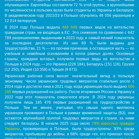
обучающихся. Европейцы составляли 72 % этой группы, а крупнейшими
по численности в польских вузах были студенты из Украины и Беларуси.
В академическом году 2022/23 в Польше обучались 48 056 украинцев и
12 014 белорусов.
В 2024 году Польша выдала
488 848
первых видов на жительство
гражданам стран, не входящих в ЕС. Это снижение по сравнению с 642
789 разрешениями, выданными в 2023 году, и самый низкий показатель
за последнее десятилетие. Из них 69 % были выданы для
трудоустройства, 21 % — по прочим причинам, а оставшаяся часть — по
учебным и семейным основаниям в почти равных долях. Основные
страны, граждане которых получили первые виды на жительство в
Польше в 2024 году, — это Украина (226 184), Беларусь (151 116), Грузия
(12 250), Индия (10 358) и Турция (9 673).
Украинская рабочая сила вносит значительный вклад в польскую
экономику. Число украинских трудовых мигрантов стабильно росло с
2014 года и достигло пика в 2021 году, когда украинцам было выдано
666
295
первых разрешений на работу. После вторжения России в Украину в
2022 году этот показатель сократился втрое. В 2024 году украинцы
получили лишь 185 476 первых разрешений на трудоустройство в
Польше. Тем не менее, учитывая, что свыше одного миллиона
украинцев проживают в Польше в рамках временной защиты (ВЗ), они
остаются крупнейшей группой трудовых мигрантов в стране, за ними
следуют белорусы. В начале 2025 года около
78% взрослых граждан
Украины
, проживающих в Польше, были трудоустроены: 93% среди
мигрантов, прибывших до войны, и 68% среди тех, кто приехал после