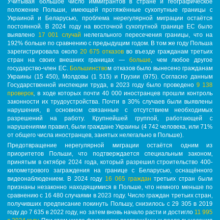
Учитывая большое число иммигрантов в стране и географическое
положение Польши, имеющей протяжённые сухопутные границы с
Украиной и Беларусью, проблема нерегулярной миграции остаётся
постоянной. В 2024 году на восточной сухопутной границе ЕС было
выявлено
17 001 случай
нелегального пересечения границы, что на
192% больше по сравнению с предыдущим годом. В том же году Польша
зарегистрировала около
20 675 отказов
во въезде гражданам третьих
стран на своих внешних границах —
больше
, чем любое другое
государство-член ЕС.
Большинство
м отказов было вынесено гражданам
Украины (15 450), Молдовы (1 515) и Грузии (975). Согласно данным
Государственной инспекции труда, в 2023 году было проведено
9 138
проверок
, в ходе которых почти 40 000 иностранцев прошли контроль
законности их трудоустройства. Почти в 30% случаев были выявлены
нарушения, в основном связанные с отсутствием необходимых
разрешений на работу. Крупнейшей группой, работающей с
нарушениями правил, были граждане Украины (4 742 человека, или 71%
от общего числа иностранцев, занятых нелегально в Польше).
Предотвращение нерегулярной миграции остаётся одним из
приоритетов Польши, что подтверждается специальным законом,
принятым в октябре 2024 года, который разрешил строительство 400-
километрового заграждения на границе с Беларусью, оснащённого
видеонаблюдением. В 2024 году
16 065 граждан
третьих стран были
признаны незаконно находящимися в Польше, что немного меньше по
сравнению с 16 480 случаями в 2023 году. Число граждан третьих стран,
получивших предписание покинуть Польшу, снизилось с 29 305 в 2019
году до 7 635 в 2022 году, но затем вновь начало расти и достигло
11 995