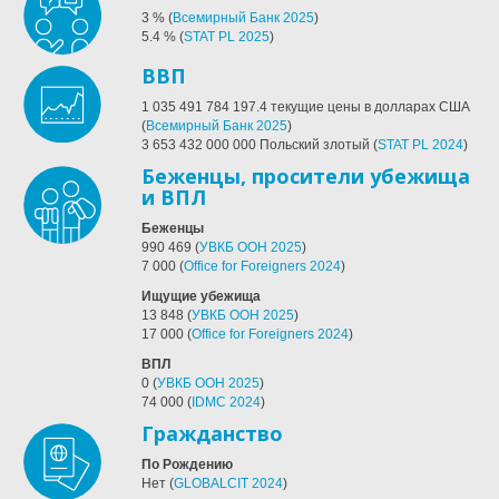
3
%
(
Всемирный Банк 2025
)
5.4
%
(
STAT PL 2025
)
ВВП
1 035 491 784 197.4
текущие цены в долларах США
(
Всемирный Банк 2025
)
3 653 432 000 000 Польский злотый
(
STAT PL 2024
)
Беженцы, просители убежища
и ВПЛ
Беженцы
990 469
(
УВКБ ООН 2025
)
7 000
(
Office for Foreigners 2024
)
Ищущие убежища
13 848
(
УВКБ ООН 2025
)
17 000
(
Office for Foreigners 2024
)
ВПЛ
0
(
УВКБ ООН 2025
)
74 000
(
IDMC 2024
)
Гражданство
По Рождению
Нет
(
GLOBALCIT 2024
)