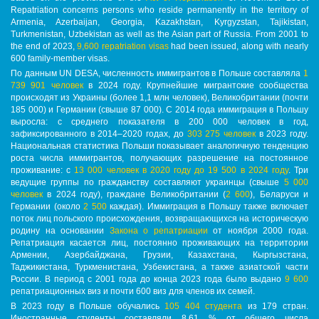
Repatriation concerns persons who reside permanently in the territory of
Armenia, Azerbaijan, Georgia, Kazakhstan, Kyrgyzstan, Tajikistan,
Turkmenistan, Uzbekistan as well as the Asian part of Russia. From 2001 to
the end of 2023,
9,600 repatriation visas
had been issued, along with nearly
600 family-member visas.
По данным
UN DESA
, численность иммигрантов в Польше составляла
1
739 901 человек
в 2024 году. Крупнейшие мигрантские сообщества
происходят из Украины (более 1,1 млн человек), Великобритании (почти
185 000) и Германии (свыше 87 000). С 2014 года иммиграция в Польшу
выросла: с среднего показателя в 200 000 человек в год,
зафиксированного в 2014–2020 годах, до
303 275 человек
в 2023 году.
Национальная статистика Польши показывает аналогичную тенденцию
роста числа иммигрантов, получающих разрешение на постоянное
проживание: с
13 000 человек в 2020 году до 19 500 в 2024 году
. Три
ведущие группы по гражданству составляют украинцы (свыше
5 000
человек
в 2024 году), граждане Великобритании (
2 600
), Беларуси и
Германии (около
2 500
каждая). Иммиграция в Польшу также включает
поток лиц польского происхождения, возвращающихся на историческую
родину на основании
Закона о репатриации
от ноября 2000 года.
Репатриация касается лиц, постоянно проживающих на территории
Армении, Азербайджана, Грузии, Казахстана, Кыргызстана,
Таджикистана, Туркменистана, Узбекистана, а также азиатской части
России. В период с 2001 года до конца 2023 года было выдано
9 600
репатриационных виз и почти 600 виз для членов их семей.
В 2023 году в Польше обучались
105 404 студента
из 179 стран.
Иностранные студенты составляли 8,61 % от общего числа