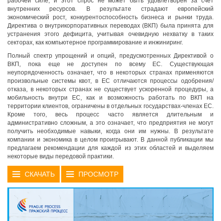
рабочей силе, и этот спрос не может быть удовлетворен за счет
внутренних ресурсов. В результате страдают европейский
экономический рост, конкурентоспособность бизнеса и рынки труда.
Директива о внутрикорпоративных переводах (ВКП) была принята для
устранения этого дефицита, учитывая очевидную нехватку в таких
секторах, как компьютерное программирование и инжиниринг.
Полный спектр упрощений и опций, предусмотренных Директивой о
ВКП, пока еще не доступен по всему ЕС. Существующая
неупорядоченность означает, что в некоторых странах применяются
произвольные системы квот, в ЕС отличаются процессы одобрения/
отказа, в некоторых странах не существует ускоренной процедуры, а
мобильность внутри ЕС, как и возможность работать по ВКП на
территории клиентов, ограничены в отдельных государствах-членах ЕС.
Кроме того, весь процесс часто является длительным и
административно сложным, а это означает, что предприятия не могут
получить необходимые навыки, когда они им нужны. В результате
компании и экономика в целом проигрывают. В данной публикации мы
предлагаем рекомендации для каждой из этих областей и выделяем
некоторые виды передовой практики.
СКАЧАТЬ
ПРОСМОТР