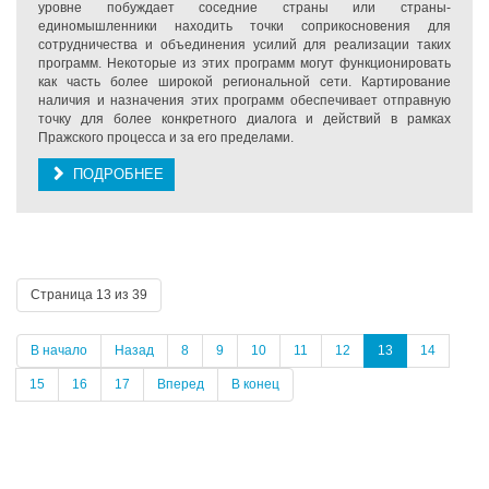
уровне побуждает соседние страны или страны-
единомышленники находить точки соприкосновения для
сотрудничества и объединения усилий для реализации таких
программ. Некоторые из этих программ могут функционировать
как часть более широкой региональной сети. Картирование
наличия и назначения этих программ обеспечивает отправную
точку для более конкретного диалога и действий в рамках
Пражского процесса и за его пределами.
ПОДРОБНЕЕ
Страница 13 из 39
В начало
Назад
8
9
10
11
12
13
14
15
16
17
Вперед
В конец