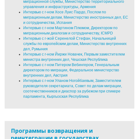
миграционной службы, Министерство территориального
управления и инфраструктуры, Армения
Интервью с г
-ном
Хосе Луис Пардо, Послом по
миграционным делам, Министерство иностранных дел, ЕС
и сотрудничества, Испания
Интервью с г
-ном
Мартином Плюмом, Директором по
миграционным диалогам и сотрудничеству, ICMPD
Интервью с г
-жой
Серенелой Стефан, Начальницей
службы по европейским делам, Министерство внутренних
дел, Румыния
Интервью с г
-ном
Йиржи Новачек, Первым заместителем
министра внутренних дел, Чешская Республика
Интервью с г
-ном
Питером Вебингером, Генеральным
директором по миграции, Федеральное министерство
внутренних дел, Австрия
Интервью с г
-ном
Уланом Ногойбаевым, Заместителем
руководителя секретариата, Совет по делам миграции,
соотечественников и диаспор за рубежом при спикере
парламента, Кыргызская Республика
Программы возвращения и
реинтеграции в государствах