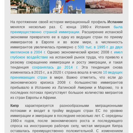
На протяжении своей истории миграционный профиль
Испании
менялся несколько раз. С конца 1980-х Испания
была
преимущественно страной иммиграции
. Расширение испанской
экономики превратило ее в одну из ведущих стран по приему
иммигрантов в Европе и во всем мире, а численность
иммигрантов увеличилась примерно с
500 тыс. в 1995 г. до двух
миллионов в 2004 г.
Однако экономический кризис 2008 г.
имел
глубокое воздействие
на испанский рынок труда, что привело к
резкому сокращению иммиграции и росту эмиграции, и такая
тенденция
сохранялась до 2014 г.
Эта тенденция снова
изменилась в 2015 г., а в 2020 г. страна вошла в число
10 ведущих
принимающих стран
в мире. Важно отметить, что если до
экономического кризиса 2008 г. большинство иммигрантов
прибывало в Испанию из Латинской Америки и Марокко, то в
последних потоках присутствует большое количество мигрантов
из стран Европы и Африки.
Кипр
характеризуется разнообразными миграционными
потоками и входит в тройку ведущих стран ЕС по уровню
иммиграции и эмиграции в последние несколько лет. С середины
1980-х годов, после экономического роста и последующего
спроса на иностранную рабочую силу, чистая миграция Кипра
оставалась преимущественно положительной. С изменением