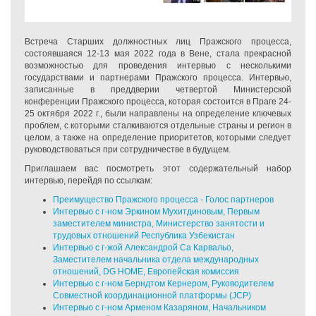
Встреча Старших должностных лиц Пражского процесса,
состоявшаяся 12-13 мая 2022 года в Вене, стала прекрасной
возможностью для проведения интервью с несколькими
государствами и партнерами Пражского процесса. Интервью,
записанные в преддверии четвертой Министерской
конференции Пражского процесса, которая состоится в Праге 24-
25 октября 2022 г., были направлены на определение ключевых
проблем, с которыми сталкиваются отдельные страны и регион в
целом, а также на определение приоритетов, которыми следует
руководствоваться при сотрудничестве в будущем.
Приглашаем вас посмотреть этот содержательный набор
интервью, перейдя по ссылкам:
Преимущество Пражского процесса - Голос партнеров
Интервью с г-ном Эркином Мухитдиновым, Первым
заместителем министра, Министерство занятости и
трудовых отношений Республика Узбекистан
Интервью с г
-жой Александрой Са Карвальо,
Заместителем начальника отдела международных
отношений, DG HOME, Европейская комиссия
Интервью с г
-ном
Берндтом Кернером, Руководителем
Совместной координационной платформы (JCP)
Интервью с г
-ном
Арменом Казаряном, Начальником