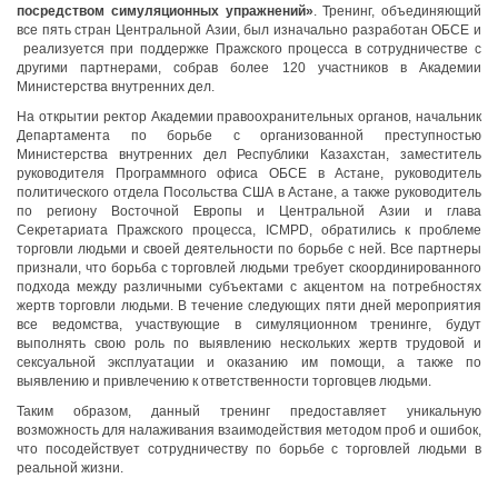
посредством симуляционных упражнений»
. Тренинг, объединяющий
все пять стран Центральной Азии, был изначально разработан ОБСЕ и
реализуется при поддержке Пражского процесса в сотрудничестве с
другими партнерами, собрав более 120 участников в Академии
Министерства внутренних дел.
На открытии ректор Академии правоохранительных органов, начальник
Департамента по борьбе с организованной преступностью
Министерства внутренних дел Республики Казахстан, заместитель
руководителя Программного офиса ОБСЕ в Астане, руководитель
политического отдела Посольства США в Астане, а также руководитель
по региону Восточной Европы и Центральной Азии и глава
Секретариата Пражского процесса, ICMPD, обратились к проблеме
торговли людьми и своей деятельности по борьбе с ней. Все партнеры
признали, что борьба с торговлей людьми требует скоординированного
подхода между различными субъектами с акцентом на потребностях
жертв торговли людьми. В течение следующих пяти дней мероприятия
все ведомства, участвующие в симуляционном тренинге, будут
выполнять свою роль по выявлению нескольких жертв трудовой и
сексуальной эксплуатации и оказанию им помощи, а также по
выявлению и привлечению к ответственности торговцев людьми.
Таким образом, данный тренинг предоставляет уникальную
возможность для налаживания взаимодействия методом проб и ошибок,
что посодействует сотрудничеству по борьбе с торговлей людьми в
реальной жизни.