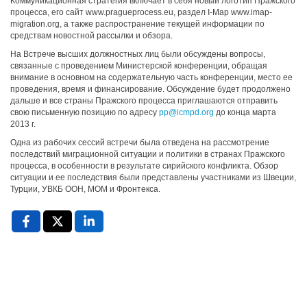
Коммуникационная стратегия включает в себя новый логотип Пражского
процесса, его сайт www.pragueprocess.eu, раздел I-Map www.imap-
migration.org, а также распространение текущей информации по
средствам новостной рассылки и обзора.
На Встрече высших должностных лиц были обсуждены вопросы,
связанные с проведением Министерской конференции, обращая
внимание в основном на содержательную часть конференции, место ее
проведения, время и финансирование. Обсуждение будет продолжено
дальше и все страны Пражского процесса приглашаются отправить
свою письменную позицию по адресу
pp@icmpd.org
до конца марта
2013 г.
Одна из рабочих сессий встречи была отведена на рассмотрение
последствий миграционной ситуации и политики в странах Пражского
процесса, в особенности в результате сирийского конфликта. Обзор
ситуации и ее последствия были представлены участниками из Швеции,
Турции, УВКБ ООН, МОМ и Фронтекса.