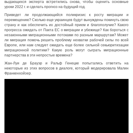
выдающихся эксперта встретились снова, чтобы оценить основные
уроки 2022 г. и сделать прогноз на будущий год.
Приведет ли продолжающийся поликризис к росту миграции и
перемещению? Сколько еще украинцев будут вынуждены покинуть свою
страну и как обеспечить их достойный прием и благополучие? Какого
прогресса ожидать от Пакта ЕС о миграции и убежище? Как бороться с
незаконными миграционными потоками по разным маршрутам? Может
ли миграция помочь решить проблему нехватки рабочей силы по всей
Европе, или нам следует ожидать еще более сильной секьюритизации
миграционной политики? Какую роль могут сыграть миграционные
партнерства в эти непростые времена?
Жан-Луи де Брауэр и Ральф Генецке попытались ответить на
некоторые из этих вопросов в диалоге, который модерировала Малин
Франкенхойзер.