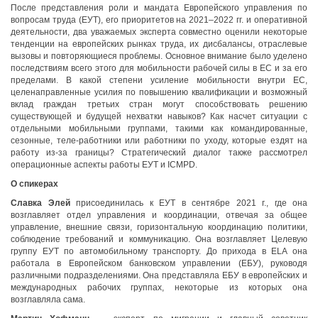
После представления роли и мандата Европейского управления по
вопросам труда (EУТ), его приоритетов на 2021–2022 гг. и оперативной
деятельности, два уважаемых эксперта совместно оценили некоторые
тенденции на европейских рынках труда, их дисбалансы, отраслевые
вызовы и повторяющиеся проблемы. Основное внимание было уделено
последствиям всего этого для мобильности рабочей силы в ЕС и за его
пределами. В какой степени усиление мобильности внутри ЕС,
целенаправленные усилия по повышению квалификации и возможный
вклад граждан третьих стран могут способствовать решению
существующей и будущей нехватки навыков? Как насчет ситуации с
отдельными мобильными группами, такими как командированные,
сезонные, теле-работники или работники по уходу, которые ездят на
работу из-за границы? Стратегический диалог также рассмотрел
операционные аспекты работы EУТ и ICMPD.
О спикерах
Славка Элей
присоединилась к ЕУТ в сентябре 2021 г., где она
возглавляет отдел управления и координации, отвечая за общее
управление, внешние связи, горизонтальную координацию политики,
соблюдение требований и коммуникацию. Она возглавляет Целевую
группу ЕУТ по автомобильному транспорту. До прихода в ELA она
работала в Европейском банковском управлении (ЕБУ), руководя
различными подразделениями. Она представляла ЕБУ в европейских и
международных рабочих группах, некоторые из которых она
возглавляла сама.