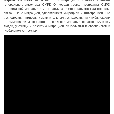
Мартин Хофманн
— эксперт по миграции и главный советник
генерального директора ICMPD. Он координировал программы ICMPD
по легальной миграции и интеграции, а также организовывал проекты,
связанные с миграцией, управлением миграцией и интеграцией. Его
исследования привели к сравнительным исследованиям и публикациям
по иммиграции, интеграции, нелегальной миграции, незаконному ввозу
людей, убежищу и развитию миграционной политики в европейском и
глобальном контекстах.