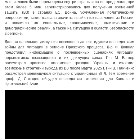
млн. человек были перемещены внутри страны и за ее пределами, при
этом более 5 млн. зарегистрировались для получения временной
защиты (ВЗ) в странах ЕС. Война, усугубленная политическими
репрессиями, также вызвала значительный отток населения из России,
и повлияла на социальные, экономические, политические и
демографические реалии, а также на ситуацию в области безопасности
в регионе.
Данная панельная дискуссия посвящена далеко идущим последствиям
войны для миграции в регионе Пражского процесса. Д-р Ф. Дювелл
представил информацию о послевоенных сценариях миграции,
перспективах возвращения и их движущих силах. Г-н М. Вагнер
рассмотрел правовое положение граждан Украины и изложил
возможные стратегии выхода из ВЗ после марта 2025 г. Г-н В. Панченко
рассмотрел меняющуюся ситуацию с украинскими ВПЛ. Тем временем
проф. Д. Сахадео обсудил последствия вторжения для Кавказа и
Центральной Азии.