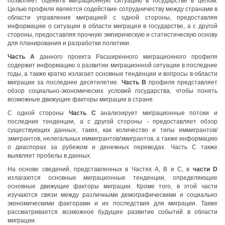
позволяет оценить миграционную ситуацию в государстве в целом.
Целью профиля является содействие сотрудничеству между странами в
области управления миграцией с одной стороны, предоставляя
информацию о ситуации в области миграции в государстве, а с другой
стороны, предоставляя прочную эмпирическую и статистическую основу
для планирования и разработки политики.
Часть А
данного проекта Расширенного миграционного профиля
содержит информацию о развитии миграционной ситуации в последние
годы, а также кратко излагает основные тенденции и вопросы в области
миграции за последнее десятилетие.
Часть В
профиля представляет
обзор социально-экономических условий государства, чтобы понять
возможные движущие факторы миграции в стране.
С одной стороны
Часть С
анализирует миграционные потоки и
последние тенденции, а с другой стороны - предоставляет обзор
существующих данных, таких, как количество и типы иммигрантов/
эмигрантов, нелегальных иммигрантов/эмигрантов, а также информацию
о диаспорах за рубежом и денежных переводах. Часть С также
выявляет пробелы в данных.
На основе сведений, представленных в Частях А, В и С, в
части
D
излагаются основные миграционные тенденции, определяющие
основные движущие факторы миграции. Кроме того, в этой части
изучаются связи между различными демографическими и социально
экономическими факторами и их последствия для миграции. Также
рассматривается возможное будущее развитие событий в области
миграции.