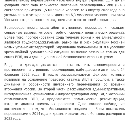
значительному перемещению населения внутри Украины.
Если до 24
февраля 2022 года количество внутренне перемещенных лиц (ВПЛ)
составляло примерно 1,5 миллиона человек, то к августу 2022 года оно
увеличилось в четыре раза и достигло 6,3 миллиона человек
, при этом
Украина потеряла контроль над почти четвертью своей территории.
Беспрецедентность масштабов внутреннего перемещения создает
серьезные вызовы, которые требуют срочных политических решений.
Более того, прогнозирование хода течения войны и ее длительности
являются труднопредсказуемым, равно как и риск оккупации Россией
новых украинских территорий. Управление положением ВПЛ в условиях
чрезвычайной гуманитарной ситуации жизненно важно не только для
самих ВПЛ, но и для национальной безопасности страны в целом.
В данном докладе
делается попытка выявить закономерности и
противоречия внутреннего перемещения, наблюдаемого до и после 24
февраля 2022 года. В тексте рассматриваются факторы, которые
повлияли на сохранение правового статуса ВПЛ в прошлом, а также
динамика и особенности внутреннего перемещения со времени
вторжения России. Во второй части раскрываются административная,
интеграционная, финансовая и инфраструктурная ловушки, с которыми
сталкиваются ВПЛ, и предлагаются политические рекомендации,
которые должны помочь их решению. Одно важное наблюдение
заключается в том, что большинство текущих проблем оставались
нерешенными с 2014 года и достигли значительно больших размеров в
2022 году.