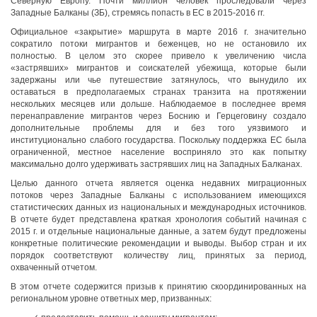
Северную Европу. Почти миллион человек проследовали через
Западные Балканы (ЗБ), стремясь попасть в ЕС в 2015-2016 гг.
Официальное «закрытие» маршрута в марте 2016 г. значительно
сократило потоки мигрантов и беженцев, но не остановило их
полностью. В целом это скорее привело к увеличению числа
«застрявших» мигрантов и соискателей убежища, которые были
задержаны или чье путешествие затянулось, что вынудило их
оставаться в предполагаемых странах транзита на протяжении
нескольких месяцев или дольше. Наблюдаемое в последнее время
перенаправление мигрантов через Боснию и Герцеговину создало
дополнительные проблемы для и без того уязвимого и
институционально слабого государства. Поскольку поддержка ЕС была
ограниченной, местное население восприняло это как попытку
максимально долго удерживать застрявших лиц на Западных Балканах.
Целью данного отчета является оценка недавних миграционных
потоков через Западные Балканы с использованием имеющихся
статистических данных из национальных и международных источников.
В отчете будет представлена краткая хронология событий начиная с
2015 г. и отдельные национальные данные, а затем будут предложены
конкретные политические рекомендации и выводы. Выбор стран и их
порядок соответствуют количеству лиц, принятых за период,
охваченный отчетом.
В этом отчете содержится призыв к принятию скоординированных на
региональном уровне ответных мер, призванных: