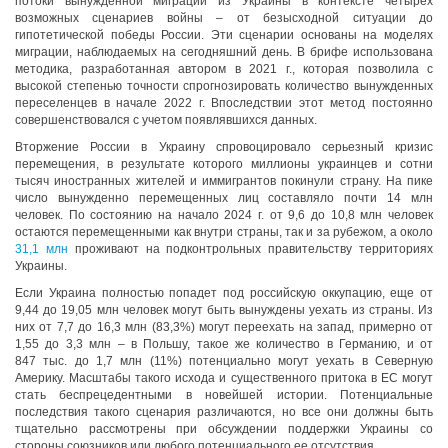
потоки вынужденной миграции из Украины в контексте четырех
возможных сценариев войны – от безысходной ситуации до
гипотетической победы России. Эти сценарии основаны на моделях
миграции, наблюдаемых на сегодняшний день. В брифе использована
методика, разработанная автором в 2021 г., которая позволила с
высокой степенью точности спрогнозировать количество вынужденных
переселенцев в начале 2022 г. Впоследствии этот метод постоянно
совершенствовался с учетом появлявшихся данных.
Вторжение России в Украину спровоцировало серьезный кризис
перемещения, в результате которого миллионы украинцев и сотни
тысяч иностранных жителей и иммигрантов покинули страну. На пике
число вынужденно перемещенных лиц составляло почти 14 млн
человек. По состоянию на начало 2024 г. от 9,6 до 10,8 млн человек
остаются перемещенными как внутри страны, так и за рубежом, а около
31,1 млн
проживают на подконтрольных правительству территориях
Украины.
Если Украина полностью попадет под российскую оккупацию, еще от
9,44 до 19,05 млн человек могут быть вынуждены уехать из страны. Из
них от 7,7 до 16,3 млн (83,3%) могут переехать на запад, примерно от
1,55 до 3,3 млн – в Польшу, такое же количество в Германию, и от
847 тыс. до 1,7 млн (11%) потенциально могут уехать в Северную
Америку. Масштабы такого исхода и существенного притока в ЕС могут
стать беспрецедентными в новейшей истории. Потенциальные
последствия такого сценария различаются, но все они должны быть
тщательно рассмотрены при обсуждении поддержки Украины со
стороны союзников или любого потенциального ее отсутствия.