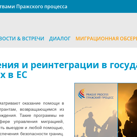
ствами Пражского процесса
ВОСТИ & ВСТРЕЧИ
ДИАЛОГ
МИГРАЦИОННАЯ ОБСЕР
ия и реинтеграции в госуд
х в ЕС
матривают оказание помощи в
грантам, возвращающимся из
ождения. Такие программы не
фере управления миграцией,
ять выездом и любой помощью,
спечения безопасности границ.