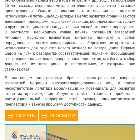
около семи миллиардов евро в год (Петрески и др., 2017) за последние
15 лет, оказала очень положительное влияние на развитие в странах
происхождения. Однако понимание этого явления и политики
использования потенциала диаспоры в целях развития ограничиваются
денежными переводами, тогда как инвестиции, передача знаний, туризм
и другие потенциальные выгоды в значительной степени игнорируются.
В частности, необходимо лучше понять потенциал возвратной
миграции, поскольку возвратные мигранты приносят с собой
определенные навыки и репатриированные сбережения, которые часто
используются для открытия нового бизнеса по возвращении
. Первым
шагом на пути к разработке соответствующей политики, пообщающей
возвращение высококвалифицированных эмигрантов, мог бы стать сбор
данных об их потенциале и препятствиях, с которыми они
сталкиваются.
В настоящем политическом брифе рассматриваются вопросы
возвратной миграции высококвалифицированных лиц, а также
несоответствие политики мобилизации их потенциала для развития
стран их происхождения. Документ также затрагивает пробелы в
институциональной поддержке этой группы, административные
препятствия и важную проблему доступности данных.
СКАЧАТЬ
ПРОСМОТР