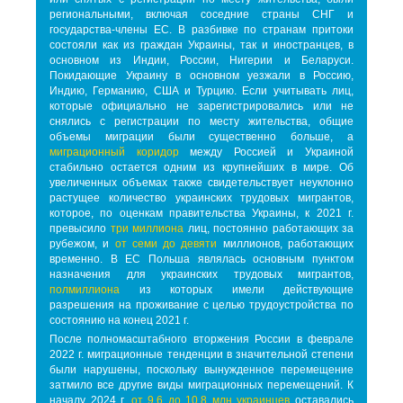
региональными, включая соседние страны СНГ и
государства-члены ЕС. В разбивке по странам притоки
состояли как из граждан Украины, так и иностранцев, в
основном из Индии, России, Нигерии и Беларуси.
Покидающие Украину в основном уезжали в Россию,
Индию, Германию, США и Турцию. Если учитывать лиц,
которые официально не зарегистрировались или не
снялись с регистрации по месту жительства, общие
объемы миграции были существенно больше, а
миграционный коридор
между Россией и Украиной
стабильно остается одним из крупнейших в мире. Об
увеличенных объемах также свидетельствует неуклонно
растущее количество украинских трудовых мигрантов,
которое, по оценкам правительства Украины, к 2021 г.
превысило
три миллиона
лиц, постоянно работающих за
рубежом, и
от семи до девяти
миллионов, работающих
временно. В ЕС Польша являлась основным пунктом
назначения для украинских трудовых мигрантов,
полмиллиона
из которых имели действующие
разрешения на проживание с целью трудоустройства по
состоянию на конец 2021 г.
После полномасштабного вторжения России в феврале
2022 г. миграционные тенденции в значительной степени
были нарушены, поскольку вынужденное перемещение
затмило все другие виды миграционных перемещений. К
началу 2024 г.
от 9,6 до 10,8 млн украинцев
оставались