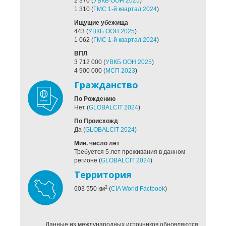
2 370
(
УВКБ ООН 2025
)
1 310
(
ГМС 1-й квартал 2024
)
Ищущие убежища
443
(
УВКБ ООН 2025
)
1 062
(
ГМС 1-й квартал 2024
)
ВПЛ
3 712 000
(
УВКБ ООН 2025
)
4 900 000
(
MСП 2023
)
Гражданство
По Рождению
Нет
(
GLOBALCIT 2024
)
По Происхожд
Да
(
GLOBALCIT 2024
)
Мин. число лет
Требуется 5 лет проживания в данном
регионе
(
GLOBALCIT 2024
)
Территория
2
603 550
км
(
CIA World Factbook
)
Данные из международных источников обновляются