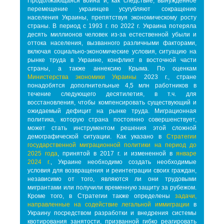
Продолжающаяся война и, как следствие, вынужденное
перемещение украинцев усугубляют сокращение
населения Украины, препятствуя экономическому росту
страны. В период с 1993 г. по 2022 г. Украина потеряла
десять миллионов человек из-за естественной убыли и
оттока населения, вызванного различными факторами,
включая социально-экономические условия, ситуацию на
рынке труда в Украине, конфликт в восточной части
страны, а также аннексию Крыма. По оценкам
Министерства экономики Украины
2023 г., стране
понадобятся дополнительные 4,5 млн работников в
течение следующего десятилетия, в т.ч. для
восстановления, чтобы компенсировать существующий и
ожидаемый дефицит на рынке труда. Миграционная
политика, которую страна постоянно совершенствует,
может стать инструментом решения этой сложной
демографической ситуации. Как указано в
Стратегии
государственной миграционной политики на период до
2025 года
, принятой в 2017 г. и измененной в
январе
2024 г.
,
Украине необходимо создать необходимые
условия для возвращения и реинтеграции своих граждан,
независимо от того, являются ли они трудовыми
мигрантами или получили временную защиту за рубежом.
Кроме того, в Стратегии также определены
задачи,
направленные на содействие легальной иммиграции
в
Украину посредством разработки и внедрения системы
квотирования занятости, призванной гибко реагировать