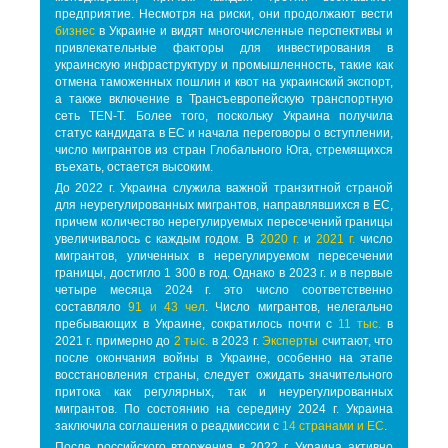
предприятие. Несмотря на риски, они продолжают вести
бизнес
в Украине и видят многочисленные перспективы и
привлекательные факторы для инвестирования в
украинскую инфраструктуру и промышленность, такие как
отмена таможенных пошлин и квот на украинский экспорт,
а также включение в Трансъевропейскую транспортную
сеть TEN-T. Более того, поскольку Украина получила
статус кандидата в ЕС и начала переговоры о вступлении,
число мигрантов из стран Глобального Юга, стремящихся
въехать, остается высоким.
До 2022 г. Украина служила важной транзитной страной
для неурегулированных мигрантов, направлявшихся в ЕС,
причем количество нерегулируемых пересечений границы
увеличивалось с каждым годом. В
2020 г.
и
2021 г.
число
мигрантов, уличенных в нерегулируемом пересечении
границы, достигло 1 300 в год. Однако в 2023 г. и в первые
четыре месяца 2024 г. это число соответственно
составляло
91 и 43 чел
. Число мигрантов, нелегально
пребывающих в Украине, сократилось почти с
11 тыс.
в
2021 г. примерно до
2 тыс.
в 2023 г.
Эксперты
считают, что
после окончания войны в Украине, особенно на этапе
восстановления страны, следует ожидать значительного
притока как регулярных, так и неурегулированных
мигрантов. По состоянию на середину 2024 г. Украина
заключила соглашения о реадмиссии с
14 странами и ЕС
.
После российского вторжения в 2022 г. Украина активно