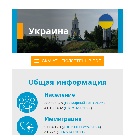
Украина
СКАЧАТЬ БЮЛЛЕТЕНЬ В PDF
Общая информация
Население
38 980 376
(
Всемирный Банк 2025
)
41 130 432
(
UKRSTAT 2022
)
Иммиграция
5 064 173
(
ДЭСВ ООН сток 2024
)
41 724
(
UKRSTAT 2021
)