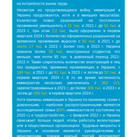
на потребности рынка труда.
Несмотря на продолжающуюся войну, иммиграция в
Украину продолжается, хотя и в меньших масштабах.
Количество новых разрешений на постоянное
проживание уменьшилось с
21 тыс.
в 2021 г. до
10 тыс.
в
2023 г., при этом
2,2 тыс.
было оформлено в первом
квартале 2024 г. Количество оформленных разрешений на
временное проживание выросло с
82 тыс.
в 2021 г. до
около 17 тыс.
в 2023 г. Более того, в 2023 г. Украина
приняла более
50 тыс.
иностранных студентов, что
меньше, чем почти 85 тыс. в довоенный период 2021-
2022 гг. Также сократилось количество иностранцев и лиц
без гражданства, временно проживающих в Украине, с
189 тыс.
в 2021 г. до
62 тыс.
в 2023 г. и затем до
52 тыс.
в
первом квартале 2024 г. В то же время численность
иммигрантов несколько увеличилась с
303 115
,
зарегистрированных в 2021 г., до более
306 тыс.
в 2023 г. и
затем до
308 тыс.
в первом квартале 2024 г.
Хотя причины иммиграции в Украину по-прежнему схожи с
довоенными, – наиболее распространенными являются
воссоединение семьи (
83%
иммигрантов по состоянию на
2020 г.) и трудоустройство, – с февраля 2022 г. в Украину
приезжает больше людей, чтобы работать волонтерами
или в общественных организациях. Трудовые мигранты в
Украине в основном являются руководителями и
менеджерами, причем каждый третий возглавляет