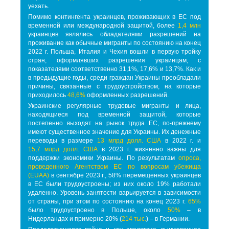
уехать.
Помимо контингента украинцев, проживающих в ЕС под
временной или международной защитой, более
1,4 млн
украинцев являлись обладателями разрешений на
проживание как обычные мигранты по состоянию на конец
2022 г. Польша, Италия и Чехия вошли в первую тройку
стран, оформлявших разрешения украинцам, с
показателями соответственно 31,1%, 17,6% и 13,7%. Как и
в предыдущие годы, среди граждан Украины преобладали
причины, связанные с трудоустройством, на которые
приходилось
48,6%
оформленных разрешений.
Украинские регулярные трудовые мигранты и лица,
находящиеся под временной защитой, которые
постепенно выходят на рынок труда ЕС, по-прежнему
имеют существенное значение для Украины. Их денежные
переводы в размере
13 млрд долл. США
в 2022 г. и
15,7 млрд долл. США
в 2023 г. жизненно важны для
поддержки экономики Украины. По результатам
опроса,
проведенного Агентством ЕС по вопросам убежища
(EUAA)
в сентябре 2023 г., 58% перемещенных украинцев
в ЕС были трудоустроены; из них около 19% работали
удаленно. Уровень занятости варьируется в зависимости
от страны, при этом по состоянию на конец 2023 г.
65%
было трудоустроено в Польше, около
50%
– в
Нидерландах и примерно 20% (
214 тыс.
) – в Германии.