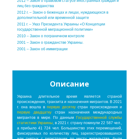
2012 – Закон о правовом статусе иностранных граждан и
лиц без гражданства
2012 г. – Закон о беженцах и лицах, нуждающихся в
дополнительной или временной защите
2011 г. – Указ Президента Украины «О Концепции
государственной миграционной политики»
2010 – Закон о пограничном контроле
2001 – Закон о гражданстве Украины.
2001 – Закон об иммиграции
Описание
Украина длительное время является страной
происхождения, транзита и назначения мигрантов. В 2021
г. она вошла в
первую десятку
стран происхождения и
первую двадцатку
стран назначения международных
мигрантов в мире. По данным
Государственной службы
статистики Украины
, в 2021 г. страну покинули 22 587 чел.,
а прибыло 41 724 чел. Большинство этих перемещений,
фиксируемых по количеству лиц, зарегистрировавшихся
или снятых с регистрации по месту жительства, были