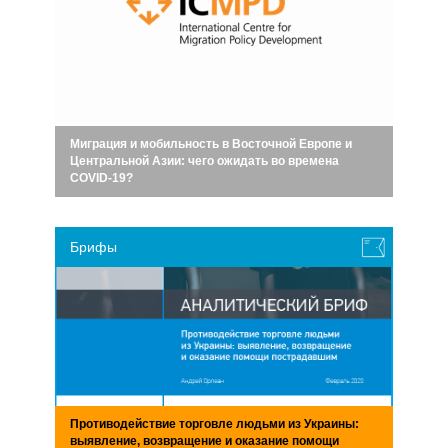
Миграция и мобильность в Восточной Европе и
Центральной Азии: чего ожидать во времена
COVID-19?
Брифы
Противодействие торговле людьми из Украины:
выявление, возвращение и оказание помощи