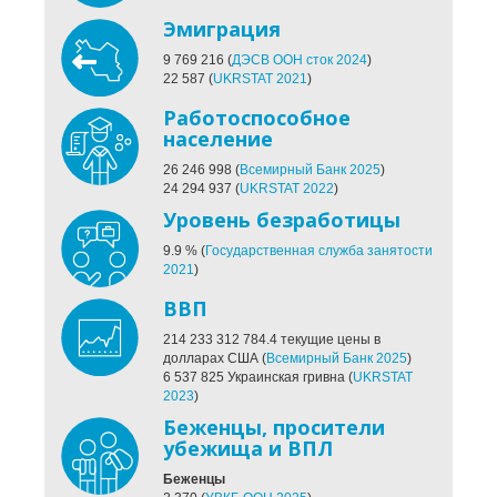
Эмиграция
9 769 216
(
ДЭСВ ООН сток 2024
)
22 587
(
UKRSTAT 2021
)
Работоспособное
население
26 246 998
(
Всемирный Банк 2025
)
24 294 937
(
UKRSTAT 2022
)
Уровень безработицы
9.9
%
(
Государственная служба занятости
2021
)
ВВП
214 233 312 784.4
текущие цены в
долларах США
(
Всемирный Банк 2025
)
6 537 825 Украинская гривна
(
UKRSTAT
2023
)
Беженцы, просители
убежища и ВПЛ
Беженцы