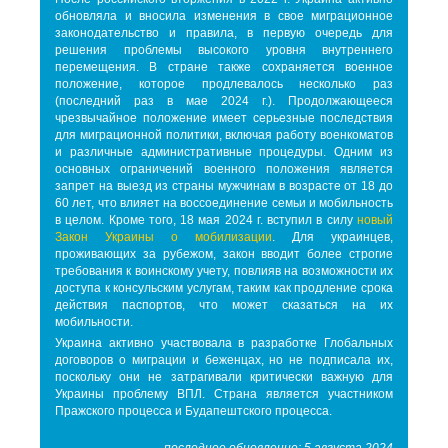
обновляла и вносила изменения в свое миграционное
законодательство и правила, в первую очередь для
решения проблемы высокого уровня внутреннего
перемещения. В стране также сохраняется военное
положение, которое продлевалось несколько раз
(последний раз в мае 2024 г.). Продолжающееся
чрезвычайное положение имеет серьезные последствия
для миграционной политики, включая работу военкоматов
и различные административные процедуры. Одним из
основных ограничений военного положения является
запрет на выезд из страны мужчинам в возрасте от 18 до
60 лет, что влияет на воссоединение семьи и мобильность
в целом. Кроме того, 18 мая 2024 г. вступил в силу
новый
Закон Украины о мобилизации
. Для украинцев,
проживающих за рубежом, закон вводит более строгие
требования к воинскому учету, повлияв на возможности их
доступа к консульским услугам, таким как продление срока
действия паспортов, что может сказаться на их
мобильности.
Украина активно участвовала в разработке Глобальных
договоров о миграции и беженцах, но не подписала их,
поскольку они не затрагивали критически важную для
Украины проблему ВПЛ. Страна является участником
Пражского процесса и Будапештского процесса.