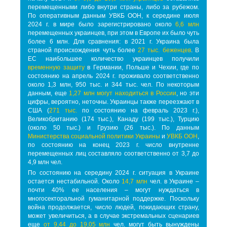
перемещенными либо внутри страны, либо за рубежом.
По оперативным данным УВКБ ООН, к середине июля
2024 г. в мире было зарегистрировано около
6,6 млн
перемещенных украинцев, при этом в Европе их было чуть
более 6 млн. Для сравнения: в 2021 г. Украина была
страной происхождения чуть более
27 тыс. беженцев
. В
ЕС наибольшее количество украинцев получили
временную защиту
в Германии, Польше и Чехии, где по
состоянию на апрель 2024 г. проживало соответственно
около 1,3 млн, 950 тыс. и 344 тыс. чел. По некоторым
данным, еще
1,27 млн могут находиться в России
, но эти
цифры, вероятно, неточны. Украинцы также переезжают в
США (
271 тыс.
по состоянию на февраль 2023 г.),
Великобританию (174 тыс.), Канаду (199 тыс.), Турцию
(около 50 тыс.) и Грузию (26 тыс.). По данным
Министерства социальной политики Украины
и
УВКБ ООН
,
по состоянию на конец 2023 г. число внутренне
перемещенных лиц составляло соответственно от 3,7 до
4,9 млн чел.
По состоянию на середину 2024 г. ситуация в Украине
остается нестабильной. Около
14,7 млн
чел. в Украине –
почти 40% ее населения – могут нуждаться в
многосекторальной гуманитарной поддержке. Поскольку
война продолжается, число людей, покидающих страну,
может увеличиться, а в случае экстремальных сценариев
еще
от 9,44 до 19,05 млн
чел. могут быть вынуждены