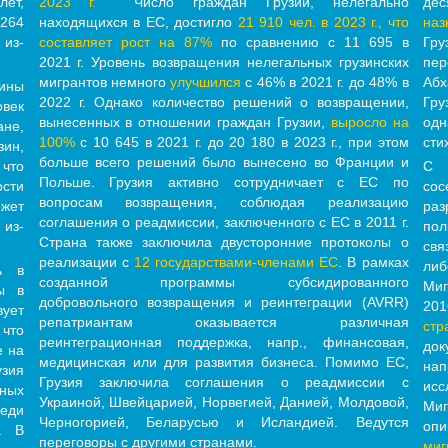
ет,
2023 г.
Число граждан Грузии, нелегально
дес
 264
находящихся в ЕС, достигло
21 910 чел. в 2023 г., что
наз
 из-
составляет рост на 87%
по сравнению с 11 695 в
Гр
2021 г. Уровень возвращения нелегальных грузинских
пер
мигрантов немного
улучшился
с 46% в 2021 г. до 48% в
Абх
ины
2022 г. Однако количество решений о возвращении,
Гру
овек
вынесенных в отношении граждан Грузии,
выросло на
од
ане,
100%
с 10 645 в 2021 г. до 20 180 в 2023 г., при этом
сти
зин,
больше всего решений было вынесено во Франции и
 что
С 
Польше. Грузия активно сотрудничает с ЕС по
сти
сос
вопросам возвращения, соблюдая реализацию
жет
раз
соглашения о реадмиссии, заключенного с ЕС в 2011 г.
 из-
пол
Страна также заключила двусторонние протоколы о
св
реализации с
12 государствами-членами ЕС
. В рамках
ли
ь в
созданной программы субсидированного
Миг
ы в
добровольного возвращения и реинтеграции (AVRR)
20
ует
репатриантам оказывается различная
стр
что
реинтеграционная поддержка, напр., финансовая,
док
е на
медицинская или для развития бизнеса. Помимо ЕС,
на
узия
Грузия заключила соглашения о реадмиссии с
ис
ных
Украиной, Швейцарией, Норвегией, Данией, Молдовой,
Миг
реди
Черногорией, Беларусью и Исландией. Ведутся
оп
. В
переговоры с другими странами.
миг