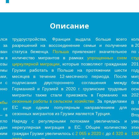
Описание
ался
трудоустройства, Франция выдала больше всего
кол
 за
разрешений на воссоединение семьи и получение
в 2
ован
статуса беженца.
Польша
привлекает значительное
по 
ем в
количество мигрантов в рамках
упрощенных схем
сту
розы
циркулярной миграции
, которые позволяют гражданам
20
лемы
Грузии работать в Польше на протяжении шести
год
ми,
месяцев в течение 12-месячного периода. После
ми
и с
подписания двустороннего соглашения между
бе
нно
Германией и Грузией в 2020 г. грузинские трудовые
осн
мигранты также стали приезжать в Германию на
202
сезонные работы в сельском хозяйстве
. За пределами
жбы
В 
ЕС еще одним популярным направлением для
о от
ос
сезонных мигрантов из Грузии является Турция.
 – в
Вт
игло
Наряду с регулярными потоками увеличилась и
уве
ждан
нерегулярная миграция в ЕС. Общее количество
эти
ким
граждан Грузии увеличилось с
2 065 в 2020 г.
до
4 320 в
100