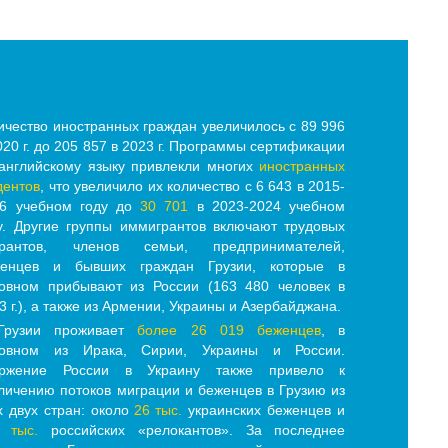
ичество иностранных граждан увеличилось с 89 996
020 г. до 205 857 в 2023 г.
Программы сертификации
английскому языку привлекли многих
иностранных
дентов
, что увеличило их количество с 6 643 в 2015-
16 учебном году до
30 701
в 2023-2024 учебном
у. Другие группы иммигрантов включают трудовых
грантов, членов семьи, предпринимателей,
женцев и бывших граждан Грузии, которые в
овном прибывают из России (163 480 человек в
3 г.), а также из Армении, Украины и Азербайджана.
Грузии проживает
более 26 019 беженцев
, в
новном из Ирака, Сирии, Украины и России.
оржение России в Украину также привело к
личению потоков миграции и беженцев в Грузию из
х двух стран: около
26 тыс.
украинских беженцев и
 тыс.
российских «релокантов». За последнее