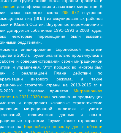
ятилетие Грузия также стала страной транзита и
начения
для африканских и азиатских мигрантов. В
узии также находятся около
295 872
внутренне
емещенных лиц (ВПЛ) из оккупированных районов
азии и Южной Осетии. Внутреннее перемещение в
зии датируется событиями 1991-1993 и 2008 годов,
нако некоторые перемещения были вызваны
хийными бедствиями.
момента инициирования Европейской политики
едства в 2003 г. Грузия значительно продвинулась в
работке и совершенствовании своей миграционной
итики и управления. Этот процесс во многом был
язан с реализацией Плана действий по
берализации визового режима, а также
рационных стратегий страны на 2013-2015 гг. и
16-2020 гг. Недавно принятая
Миграционная
атегия на 2021-2030 годы
основана на предыдущих
ументах и определяет ключевые стратегические
правления миграционной политики с учетом
следований, фактических данных и опыта.
рационные стратегии Грузии также отражают и
ираются на
Европейскую повестку дня в области
рации 2015
и
Цели ООН в области устойчивого