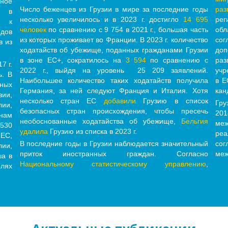
ное
Число беженцев из Грузии в мире за последние годы
раз
в в
несколько увеличилось и в 2023 г. достигло
14 695
рег
т к
человек
по сравнению с 9 754 в 2021 г., большая часть
обл
дов
из которых проживает во Франции. В 2023 г. количество
со
в из
ходатайств об убежище, поданных гражданами Грузии
до
в зоне ЕС+, сократилось на
3 594
по сравнению с
ра
7 г.
2022 г., выйдя на уровень 25 209 заявлений.
учр
ь. В
Наибольшее количество таких ходатайств получила
в Е
ных
Германия, за ней следуют Франция и Италия. Хотя
кан
ии,
несколько стран ЕС
добавили
Грузию в список
Гру
лии,
безопасных стран происхождения, чтобы пресечь
20
анам
необоснованные ходатайства об убежище,
Бельгия
ме
530
удалила
Грузию из списка в 2023 г.
ре
ЕС,
В последние годы в Грузии наблюдается значительный
со
ии,
приток иностранных граждан. Согласно
меж
ша в
Национальному статистическому управлению
,
лях