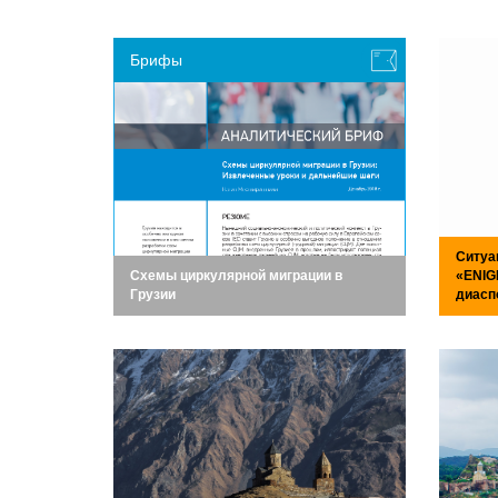
Брифы
Ситуа
Схемы циркулярной миграции в
«ENIG
Грузии
диасп