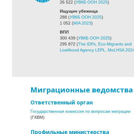
26 522
(
УВКБ ООН 2025
)
Ищущие убежища
288
(
УВКБ ООН 2025
)
1 052
(
MIA 2023
)
ВПЛ
300 439
(
УВКБ ООН 2025
)
295 872
(
The IDPs, Eco-Migrants and
Livelihood Agency LEPL, MoLHSA 202
Миграционные ведомства
Ответственный орган
Государственная комиссия по вопросам миграции
(ГКВМ)
Профильные министерства