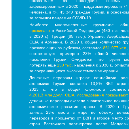
показателем за последние восемь л
зафиксированным в 2020 г., когда эмигрировали 74
человека, в т.ч. 43 349 граждан Грузии, в основном
за вспышки пандемии COVID-19.
Наиболее многочисленные грузинские общ
проживают
в Российской Федерации (450 тыс. чел
в 2020 г.), Греции (85 тыс.), Украине, Азербайдж
США и Армении. В 2020 г. общее количество гру
проживающих за рубежом, составило
861 077 чел.
,
соответствует примерно 23% общей численно
населения Грузии. Ожидается, что Грузия мо
потерять еще
150 тыс.
населения к 2030 г., отчасти
за сохраняющихся высоких темпов эмиграции.
Денежные переводы играют важнейшую рол
экономике Грузии, составив 13,8% ВВП стран
2023 г., что в общей сложности соответств
4.201,3 млн долл. США
.
Исследования показывают,
денежные переводы оказали значительное влияни
экономическое развитие страны. В 2020 г. Гр
заняла 23-е место в мире по объему денеж
переводов в процентах от ВВП и второе место с
стран Восточного партнерства после Молдовы