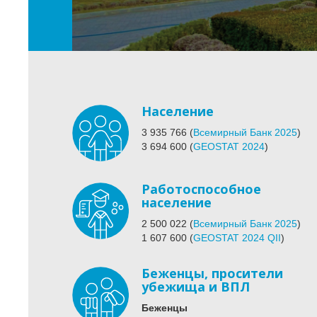
Население
3 935 766
(
Всемирный Банк 2025
)
3 694 600
(
GEOSTAT 2024
)
Работоспособное
население
2 500 022
(
Всемирный Банк 2025
)
1 607 600
(
GEOSTAT 2024 QII
)
Беженцы, просители
убежища и ВПЛ
Беженцы