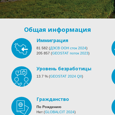
Общая информация
Иммиграция
81 582
(
ДЭСВ ООН сток 2024
)
205 857
(
GEOSTAT поток 2023
)
Уровень безработицы
13.7
%
(
GEOSTAT 2024 QII
)
Гражданство
По Рождению
Нет
(
GLOBALCIT 2024
)