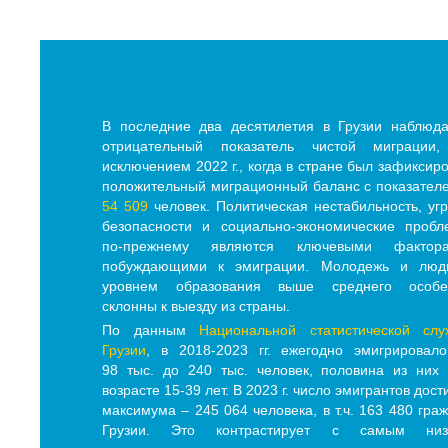
В последние два десятилетия в Грузии наблюд
отрицательный показатель чистой миграции,
исключением 2022 г., когда в стране был зафиксир
положительный миграционный баланс с показател
54 509
человек. Политическая нестабильность, уг
безопасности и социально-экономические проб
по-прежнему являются ключевыми фактора
побуждающими к эмиграции. Молодежь и люд
уровнем образования выше среднего особе
склонны к выезду из страны.
По данным
Национальной статистической слу
Грузии
, в 2018-2023 гг. ежегодно эмигрировал
98 тыс. до 240 тыс. человек, половина из них
возрасте 15-39 лет. В 2023 г. число эмигрантов дост
максимума – 245 064 человека, в т.ч. 163 480 гра
Грузии. Это контрастирует с самым низ