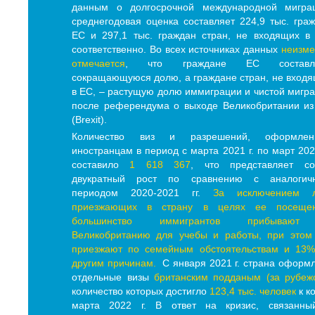
данным о долгосрочной международной миграц
среднегодовая оценка составляет 224,9 тыс. гра
ЕС и 297,1 тыс. граждан стран, не входящих в
соответственно. Во всех источниках данных
неизме
отмечается
, что граждане ЕС составл
сокращающуюся долю, а граждане стран, не вход
в ЕС, – растущую долю иммиграции и чистой мигр
после референдума о выходе Великобритании и
(Brexit).
Количество виз и разрешений, оформлен
иностранцам в период с марта 2021 г. по март 2022
составило
1 618 367
, что представляет со
двукратный рост по сравнению с аналогич
периодом 2020-2021 гг.
За исключением л
приезжающих в страну в целях ее посещен
большинство иммигрантов прибываю
Великобританию для учебы и работы, при этом
приезжают по семейным обстоятельствам и 13%
другим причинам.
С января 2021 г. страна оформ
отдельные визы
британским подданым (за рубеж
количество которых достигло
123,4 тыс. человек
к к
марта 2022 г. В ответ на кризис, связанны