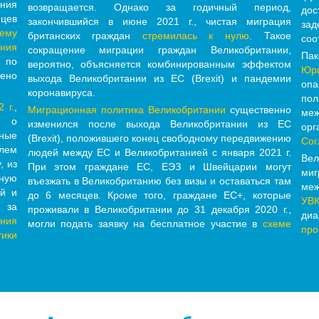
ания
возвращается. Однако за годичный период,
до
нцев
закончившийся в июне 2021 г., чистая миграция
за
хему
британских граждан
стремилась к нулю
. Такое
соо
ания
сокращение миграции граждан Великобритании,
Па
 по
вероятно, объясняется комбинированным эффектом
Юр
ено
выхода Великобритании из ЕС (Brexit) и пандемии
оп
коронавируса.
по
 г.
,
Миграционная политика Великобритании
существенно
ме
в о
изменился после выхода Великобритании из ЕС
орг
ные
(Brexit), положившего конец свободному передвижению
Сог
елем
людей между ЕС и Великобританией с января 2021 г.
Ве
, из
При этом граждане ЕС, ЕЭЗ и Швейцарии могут
миг
рную
въезжать в Великобританию без визы и оставаться там
ме
й и
до 6 месяцев. Кроме того, граждане ЕС+, которые
УВ
 за
проживали в Великобритании до 31 декабря 2020 г.,
диа
ния
могли подать заявку на бесплатное участие в
схеме
про
тики