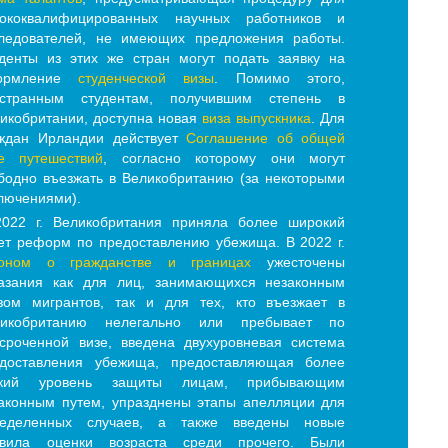
сококвалифицированных научных работников и
ледователей, не имеющих предложения работы.
денты из этих же стран могут подать заявку на
ормление
студенческой визы
. Помимо этого,
остранным студентам, получившим степень в
икобритании, доступна новая
виза выпускника
. Для
ждан Ирландии действует
Соглашение об общей
е путешествий
, согласно которому они могут
бодно въезжать в Великобританию (за некоторыми
лючениями).
022 г. Великобритания приняла более широкий
ет реформ по предоставлению убежища. В 2022 г.
коном о гражданстве и границах
ужесточены
азания как для лиц, занимающихся незаконным
зом мигрантов, так и для тех, кто въезжает в
ликобританию нелегально или пребывает по
сроченной визе, введена двухуровневая система
доставления убежища, предоставляющая более
зкий уровень защиты лицам, прибывающим
аконным путем, упразднены этапы апелляции для
ределенных случаев, а также введены новые
авила оценки возраста среди прочего. Были