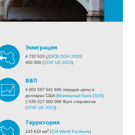
Эмиграция
4 732 510
(
ДЭСВ ООН 2020
)
450 000
(
STAT UK 2023
)
ВВП
4 002 587 541 846
текущие цены в
долларах США
(
Всемирный Банк 2025
)
2 535 017 000 000 Фунт стерлингов
(
STAT UK 2023
)
Территория
2
243 610
км
(
CIA World Factbook
)