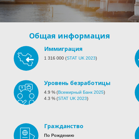
Общая информация
Иммиграция
1 316 000
(
STAT UK 2023
)
Уровень безработицы
4.9
%
(
Всемирный Банк 2025
)
4.3
%
(
STAT UK 2023
)
Гражданство
По Рождению