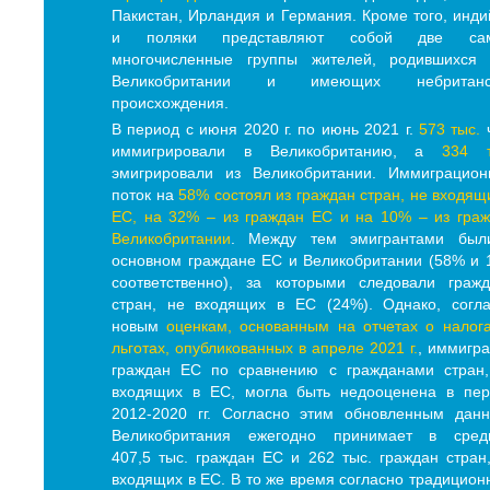
Пакистан, Ирландия и Германия. Кроме того, инд
и поляки представляют собой две са
многочисленные группы жителей, родившихся 
Великобритании и имеющих небританс
происхождения.
В период с июня 2020 г. по июнь 2021 г.
573 тыс.
ч
иммигрировали в Великобританию, а
334 т
эмигрировали из Великобритании. Иммиграцион
поток на
58% состоял из граждан стран, не входящ
ЕС, на 32% – из граждан ЕС и на 10% – из гра
Великобритании
. Между тем эмигрантами был
основном граждане ЕС и Великобритании (58% и
соответственно), за которыми следовали граж
стран, не входящих в ЕС (24%). Однако, согл
новым
оценкам, основанным на отчетах о налог
льготах, опубликованных в апреле 2021 г.
, иммигр
граждан ЕС по сравнению с гражданами стран,
входящих в ЕС, могла быть недооценена в пер
2012-2020 гг. Согласно этим обновленным дан
Великобритания ежегодно принимает в сред
407,5 тыс. граждан ЕС и 262 тыс. граждан стран
входящих в ЕС. В то же время согласно традицио