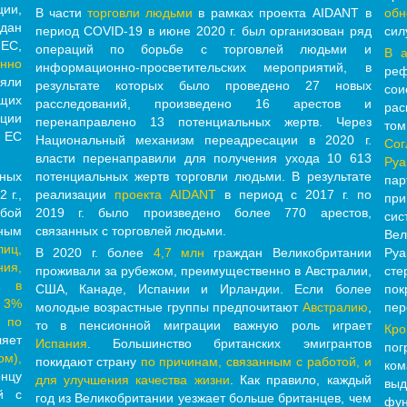
ии,
В части
торговли людьми
в рамках проекта AIDANT в
обн
ждан
период COVID-19 в июне 2020 г. был организован ряд
сил
 ЕС,
операций по борьбе с торговлей людьми и
В а
нно
информационно-просветительских мероприятий, в
ре
яли
результате которых было проведено 27 новых
сои
ящих
расследований, произведено 16 арестов и
рас
ации
перенаправлено 13 потенциальных жертв. Через
то
з ЕС
Национальный механизм переадресации в 2020 г.
Сог
власти перенаправили для получения ухода 10 613
Руа
ных
потенциальных жертв торговли людьми. В результате
пар
 г.,
реализации
проекта AIDANT
в период с 2017 г. по
при
бой
2019 г. было произведено более 770 арестов,
сис
ным
связанных с торговлей людьми.
Вел
иц,
В 2020 г. более
4,7 млн
граждан Великобритании
Руа
ия,
проживали за рубежом, преимущественно в Австралии,
ст
т в
США, Канаде, Испании и Ирландии. Если более
по
 3%
молодые возрастные группы предпочитают
Австралию
,
пер
 по
то в пенсионной миграции важную роль играет
Кр
ляет
Испания
. Большинство британских эмигрантов
пог
ом),
покидают страну
по причинам, связанным с работой, и
ко
онцу
для улучшения качества жизни
. Как правило, каждый
выд
й с
год из Великобритании уезжает больше британцев, чем
фу