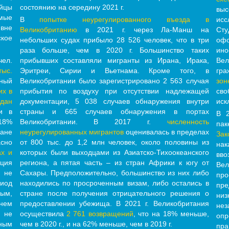
ийцы
состоянию на середину 2021 г.
вы
мые
В
попытке неурегулированного въезда в
исс
вне
Великобританию
в 2021 г. через Ла-Манш на
Сту
кое
небольших судах прибыло 28 526 человек, что в три
оф
раза больше, чем в 2020 г. Большинство таких
ин
ел.
прибывших составляли мигранты из Ирана, Ирака,
Вел
ыс.
Эритреи, Сирии и Вьетнама. Кроме того, в
гра
ный
Великобритании было зарегистрировано 2 563 случая
зон
их в
прибытия по воздуху при отсутствии надлежащей
сво
ждан
документации, 5 038 случаев обнаружения внутри
иск
и в
страны и 665 случаев обнаружения в портах
В 2
 18%
Великобритании. В 2017 г.
численность
пак
дане
неурегулированных мигрантов
оценивалась в пределах
За
асно
от 800 тыс. до 1,2 млн человек, около половины из
нак
ах и
которых были выходцами из Азиатско-Тихоокеанского
вво
ация
региона, а пятая часть – из стран Африки к югу от
Ве
 не
Сахары. Предположительно, большинство из них либо
про
иод
находились по просроченным визам, либо остались в
пре
ным,
стране после получения отрицательного решения о
ни
нем
предоставлении убежища. В 2021 г. Великобритания
нез
, не
осуществила
2 761 возвращений
, что на 18% меньше,
оп
нным
чем в 2020 г., и на 62% меньше, чем в 2019 г.
пр