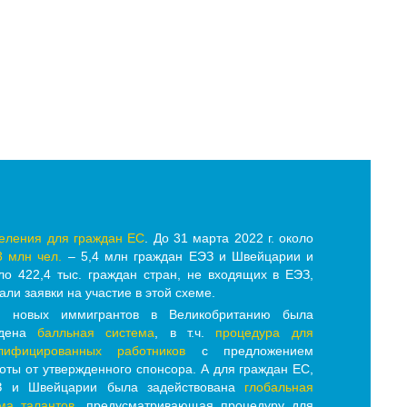
еления для граждан ЕС
. До 31 марта 2022 г. около
3 млн чел.
– 5,4 млн граждан ЕЭЗ и Швейцарии и
ло 422,4 тыс. граждан стран, не входящих в ЕЭЗ,
али заявки на участие в этой схеме.
я новых иммигрантов в Великобританию была
едена
балльная система
, в т.ч.
процедура для
лифицированных работников
с предложением
оты от утвержденного спонсора. А для граждан ЕС,
З и Швейцарии была задействована
глобальная
ма талантов
, предусматривающая процедуру для