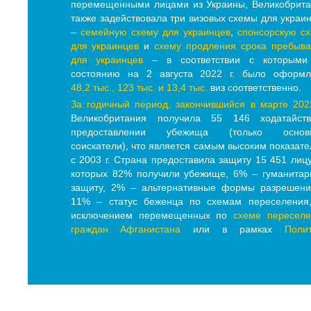
перемещенными лицами из Украины, Великобрит
также задействовала три визовых схемы для украи
–
семейную схему для украинцев
,
спонсорскую с
для украинцев
и
схему продления срока пребыв
для украинцев
– в соответствии с которыми
состоянию на 2 августа 2022 г. было оформл
48,2 тыс., 123 тыс. и 13,4 тыс.
виз соответственно.
За годичный период, закончившийся в марте 2022
Великобритания получила 55 146 ходатайст
предоставлении убежища (только основ
соискатели), что является самым высоким показат
с 2003 г. Страна предоставила защиту 15 451 лицу
которых 82% получили убежище, 6% – гуманита
защиту, 2% – альтернативные формы разрешени
11% – статус беженца по схемам переселения,
исключением перемещенных по
схеме переселе
граждан Афганистана
или в рамках
Поли