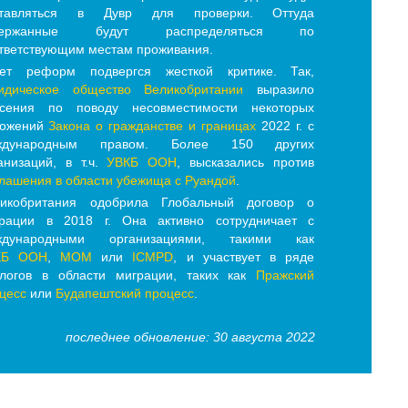
ставляться в Дувр для проверки. Оттуда
держанные будут распределяться по
тветствующим местам проживания.
кет реформ подвергся жесткой критике. Так,
идическое общество Великобритании
выразило
асения по поводу несовместимости некоторых
ложений
Закона о гражданстве и границах
2022 г. с
ждународным правом. Более 150 других
анизаций, в т.ч.
УВКБ ООН
, высказались против
лашения в области убежища с Руандой
.
ликобритания одобрила Глобальный договор о
рации в 2018 г. Она активно сотрудничает с
ждународными организациями, такими как
КБ ООН
,
МОМ
или
ICMPD
, и участвует в ряде
логов в области миграции, таких как
Пражский
цесс
или
Будапештский процесс
.
последнее обновление: 30 августа 2022