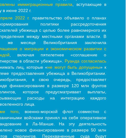
овлены иммиграционные правила
, вступающие в
у в июне 2022 г.
преле 2022 г.
правительство объявило о планах
формирования политики рассредоточения
скателей убежища с целью более равномерного их
пределения между местными органами власти. В
м же месяце Великобритания заключила
лашение о миграции и экономическом развитии с
ндой
, включая пятилетнее «соглашение о
тнерстве в области убежища».
Руанда согласилась
нимать лиц, которые «
не могут быть допущены
» к
теме предоставления убежища в Великобритании.
икобритания, в свою очередь, предоставляет
нде финансирование в размере 120 млн фунтов
ерлингов, которое предусматривает выплаты,
крывающие расходы на интеграцию каждого
еселенного лица.
оме того
, военно-морской флот совместно с
раничными войсками принял на себя оперативное
мандование в Ла-Манше. На эту деятельность
елено новое финансирование в размере 50 млн
нтов стерлингов. Перехваченные суда будут