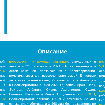
Описание
ной,
переселения и помощи афганцам
, запущенных в
пос
ации
январе 2022 г. и в апреле 2021 г. 6 тыс. партнеров и
5,8
рый
детей беженцев, проживающих в Великобритании,
око
ение
получили визы для воссоединения семей. В первую
под
ьной
десятку национальностей, обращавшихся за убежищем
Дл
1 г.
в Великобритании в 2020-2022 гг., вошли Иран, Ирак,
вв
вне
Эритрея, Албания, Сирия, Афганистан, Судан,
ква
ость
Вьетнам, Пакистан и Индия. По данным
УВКБ ООН
,
раб
вных
Великобритания приняла 135 912 беженцев, 83 489
ЕЭ
ьша,
соискателей убежища и 3 968 лиц без гражданства по
схе